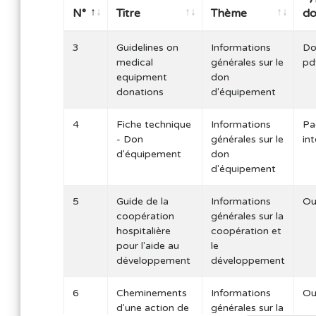
N°
Titre
Thème
d
N°
Titre
Thème
Ty
3
Guidelines on
Informations
Do
d
medical
générales sur le
pd
equipment
don
donations
d'équipement
4
Fiche technique
Informations
Pa
- Don
générales sur le
in
d'équipement
don
d'équipement
5
Guide de la
Informations
Ou
coopération
générales sur la
hospitalière
coopération et
pour l'aide au
le
développement
développement
6
Cheminements
Informations
Ou
d'une action de
générales sur la