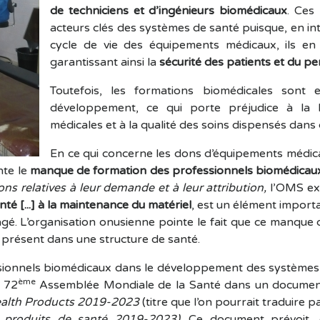
de techniciens et d’ingénieurs biomédicaux
. Ces 
acteurs clés des systèmes de santé puisque, en i
cycle de vie des équipements médicaux, ils e
garantissant ainsi la
sécurité des patients et du p
Toutefois, les formations biomédicales sont
développement, ce qui porte préjudice à la 
médicales et à la qualité des soins dispensés dans
En ce qui concerne les dons d’équipements médic
nte le
manque de formation des professionnels biomédicau
ons relatives à leur demande et à leur attribution,
l’OMS ex
té [...] à la maintenance du matériel
, est un élément impor
gé. L’organisation onusienne pointe le fait que ce manque 
présent dans une structure de santé.
sionnels biomédicaux dans le développement des systèmes d
ème
a 72
Assemblée Mondiale de la Santé dans un document
alth Products
2019-2023
(titre que l’on pourrait traduire p
s produits de santé 2019-2023)
. Ce document prévoit,