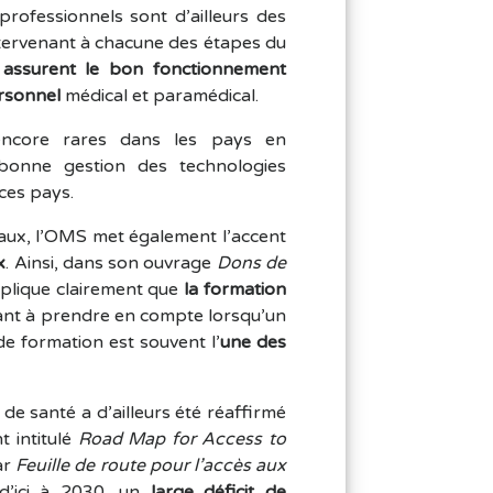
professionnels sont d’ailleurs des
ntervenant à chacune des étapes du
n
assurent le bon fonctionnement
ersonnel
médical et paramédical.
 encore rares dans les pays en
bonne gestion des technologies
 ces pays.
aux, l’OMS met également l’accent
x
. Ainsi, dans son ouvrage
Dons de
plique clairement que
la formation
tant à prendre en compte lorsqu’un
de formation est souvent l’
une des
e santé a d’ailleurs été réaffirmé
 intitulé
Road Map for Access to
ar
Feuille de route pour l’accès aux
 d’ici à 2030, un
large déficit de