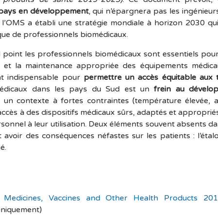
s pays en développement
, qui n’épargnera pas les ingénieur
e, l’OMS a établi une stratégie mondiale à horizon 2030 
que de professionnels biomédicaux.
 point les professionnels biomédicaux sont essentiels pou
ation et la maintenance appropriée des équipements médicau
t indispensable pour
permettre un accès équitable aux 
médicaux dans les pays du Sud est un
frein au dévelo
 un contexte à fortes contraintes (température élevée, a
accès à des dispositifs médicaux sûrs, adaptés et appropri
rsonnel à leur utilisation. Deux éléments souvent absents 
avoir des conséquences néfastes sur les patients : l’éta
é.
Medicines, Vaccines and Other Health Products 20
uniquement)