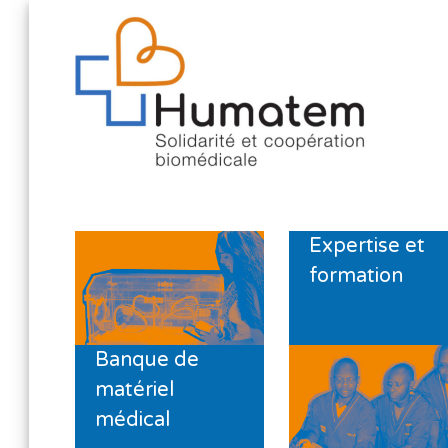
Expertise et
formation
Banque de
matériel
médical