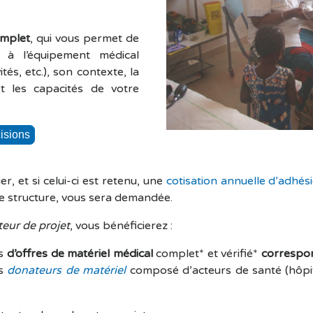
omplet
, qui vous permet de
 à l’équipement médical
ités, etc.), son contexte, la
t les capacités de votre
r, et si celui-ci est retenu, une
cotisation annuelle d’adhés
e structure, vous sera demandée.
teur de projet
, vous bénéficierez :
s
d’offres
de matériel médical
complet* et vérifié*
correspo
es
donateurs de matériel
composé d’acteurs de santé (hôpitau