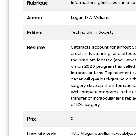
Rubrique
Informations générales sur la c
Auteur
Logan D.A. Williams
Editeur
Technololy in Society
Résumé
Cataracts account for almost 50
problem is stunning, and affect
the blind are located (and likewi
Vision 2020 program has called 
Intraocular Lens Replacement su
paper will give background on t
surgery develop the internation
Wei compare programs in the cou
transfer of intraocular lens rep
of IOL surgery.
Prix
0
Lien site web
http://logandawilliams.weebly