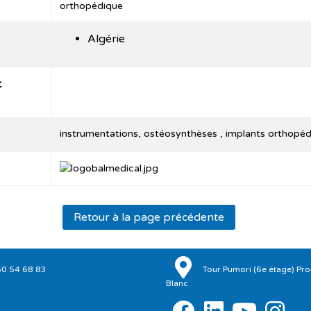
orthopédique
Algérie
t
instrumentations, ostéosynthèses , implants orthopé
Retour à la page précédente
50 54 68 83
Tour Pumori (6e étage) P
Blanc