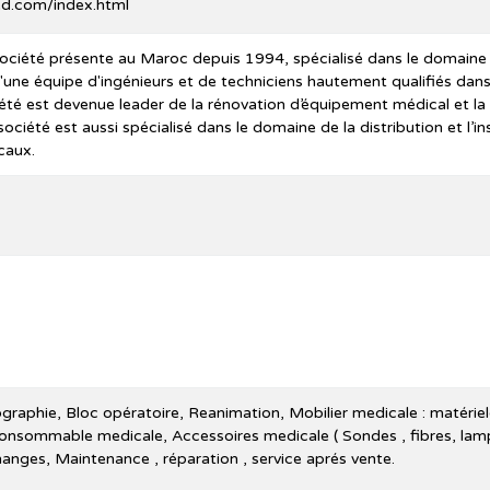
ed.com/index.html
ociété présente au Maroc depuis 1994, spécialisé dans le domaine
'une équipe d'ingénieurs et de techniciens hautement qualifiés dan
iété est devenue leader de la rénovation d’équipement médical et la 
ciété est aussi spécialisé dans le domaine de la distribution et l’i
caux.
hographie, Bloc opératoire, Reanimation, Mobilier medicale : matérie
onsommable medicale, Accessoires medicale ( Sondes , fibres, lamp
changes, Maintenance , réparation , service aprés vente.