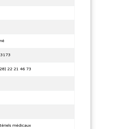
mé
 3173
28) 22 21 46 73
ériels médicaux