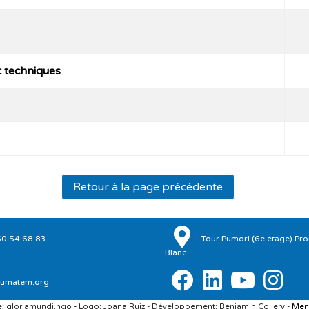
t techniques
Retour à la page précédente
50 54 68 83
Tour Pumori (6e étage) P
Blanc
umatem.org
 gloriamundi.ngo - Logo: Joana Ruiz - Développement: Benjamin Collery -
Ment