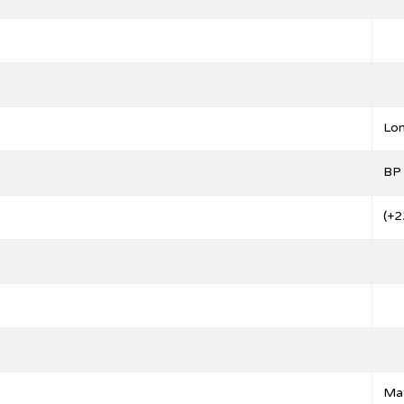
Lo
BP
(+2
Mat