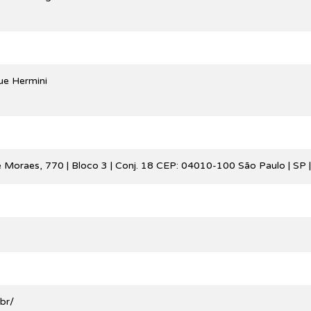
ue Hermini
Moraes, 770 | Bloco 3 | Conj. 18 CEP: 04010-100 São Paulo | SP | 
.br/