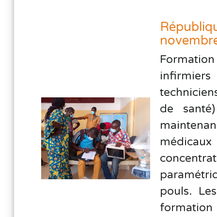
Républiqu
novembr
Formation
infirmier
technicien
de santé
maintenan
médicau
concentr
paramétri
pouls. Le
formation