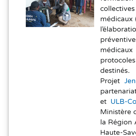
collecti
médicaux («
l’élabor
préventive
médicaux
protocoles 
destinés.
Projet
Jen
partenari
et
ULB-Co
Ministère 
la Région
Haute-Sav