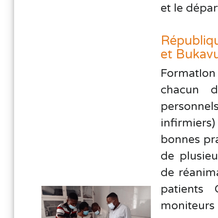
et le dépa
Républiq
et Bukavu
FormatIon
chacun d
personnel
infirmiers
bonnes prat
de plusie
de réanima
patients 
moniteur