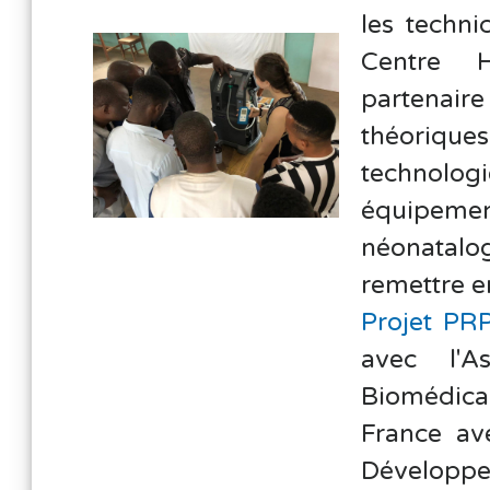
les techni
Centre H
partenair
théoriques
technolog
équipement
néonatalo
remettre e
Projet PR
avec l'A
Biomédica
France av
Développe