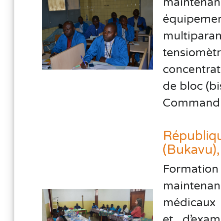
mainten
équipemen
multipar
tensiom
concentrat
de bloc (bi
Commandit
Républiq
(Bukavu)
Formation
maintenanc
médicaux d
et d’exam