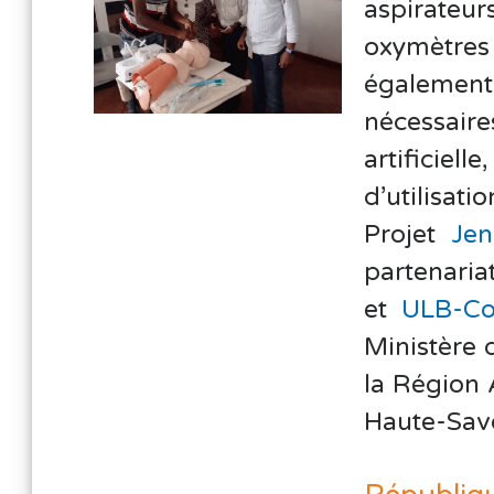
aspirateu
oxymètre
égalemen
nécessaire
artificie
d’utilisati
Projet
Jen
partenari
et
ULB-Co
Ministère 
la Région
Haute-Sav