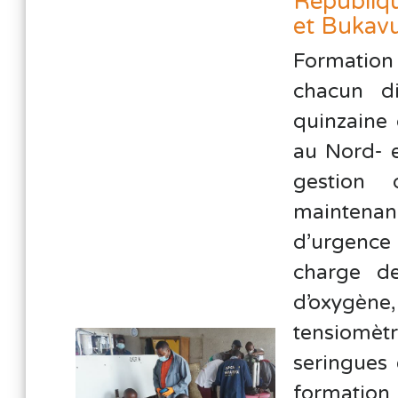
Républi
et Bukavu
Formation
chacun d
quinzaine 
au Nord- e
gestion
maintenan
d’urgence 
charge de
d’oxygèn
tensiomèt
seringues
formation